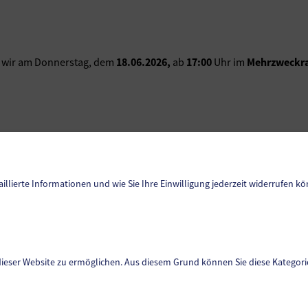
 wir am Donnerstag, dem
18.06.2026,
ab
17:00
Uhr im
Mehrzweckr
aillierte Informationen und wie Sie Ihre Einwilligung jederzeit widerrufen kö
Datenschutz
Sitemap
dieser Website zu ermöglichen. Aus diesem Grund können Sie diese Kategorie
Impressum