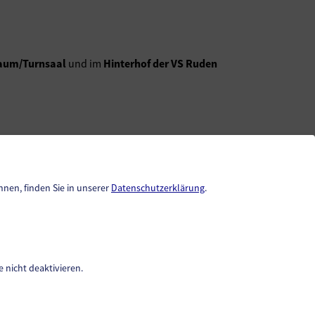
aum/Turnsaal
und im
Hinterhof der VS Ruden
nnen, finden Sie in unserer
Datenschutzerklärung
.
Unsere Schule
Klassen
 nicht deaktivieren.
Team
Neuigkeiten