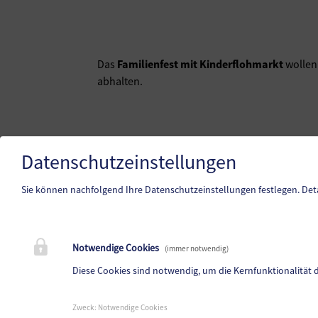
Das
Familienfest mit Kinderflohmarkt
wollen
abhalten.
Datenschutzeinstellungen
Sie können nachfolgend Ihre Datenschutzeinstellungen festlegen.
Det
Notwendige Cookies
Volksschule Ruden
(immer notwendig)
Obermitterdorf 50, 9113 Ruden
Diese Cookies sind notwendig, um die Kernfunktionalität 
Telefon:
04234 23111
Zweck
:
Notwendige Cookies
Fax: -