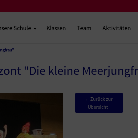
sere Schule
Klassen
Team
Aktivitäten
ungfrau"
zont "Die kleine Meerjungf
Zurück zur
←
Übersicht